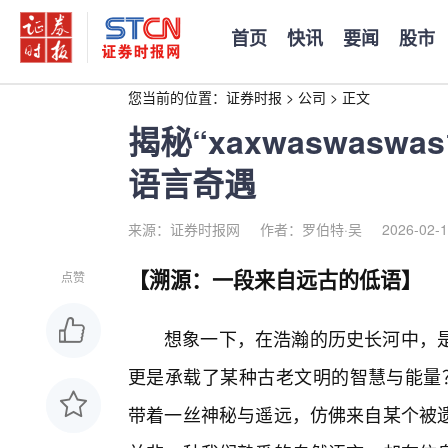
首页
快讯
要闻
股市
您当前的位置：
证券时报
>
公司
>
正文
揭秘“xaxwaswasw
语言奇遇
来源：证券时报网
作者：罗伯特·吴
2026-02-1
【溯源：一段来自远古的低语】
点赞
想象一下，在浩瀚的历史长河中，
更是承载了某种古老文明的智慧与能量？“x
带着一丝神秘与遥远，仿佛来自某个被