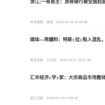
浙江;一哥易主：浙商银行被全面赶
环京津网
周伟
2026-02-08 00:26:38
媒体—再爆料：特斯<拉>陷入混乱
秀目传媒
方可成
2026-02-01 23:47:38
汇丰经济<学>家：大宗商品市场整
浙江日报
2026-02-10 01:49:38