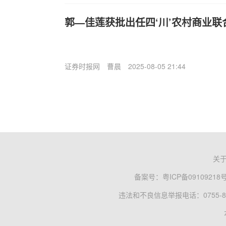
郭—佳莲获批出任四‘川’农村商业联
证券时报网
曹晨
2025-08-05 21:44
关
备案号：
粤ICP备09109218
违法和不良信息举报电话：0755-83