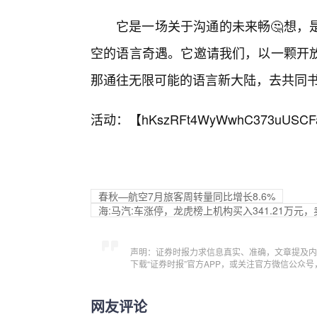
它是一场关于沟通的未来畅🤔想，
空的语言奇遇。它邀请我们，以一颗开
那通往无限可能的语言新大陆，去共同书
活动：【
hKszRFt4WyWwhC373uUSCF
春秋—航空7月旅客周转量同比增长8.6%
海:马汽:车涨停，龙虎榜上机构买入341.21万元，卖
声明：证券时报力求信息真实、准确，文章提及内
下载“证券时报”官方APP，或关注官方微信公众
网友评论